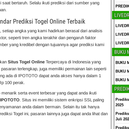
aat bertaruh. Selalu ikuti prediksi dari sumber yang
PREDI
uan.
LIVEDR
dar Prediksi Togel Online Terbaik
LIVED
, setiap angka yang kami hadirkan berasal dari analisis
LIVED
, seperti tren angka terakhir dan pengaruh faktor
LIVED
ber yang kredibel dengan tujuannya agar prediksi kami
BUKU 
akan
Situs Togel Online
Terpercaya di Indonesia yang
BUKU M
 pasaran terlengkap, juga memiliki permainan lain seperti
BUKU M
 yang ada di IPOTOTO dapat anda akses hanya dalam 1
BUKU M
Rp 100 perak.
PREDIK
enarik serta event terbesar yang dapat anda ikuti
IPOTOTO
. Situs ini memiliki sistem enkripsi SSL paling
Prediks
2025
nyamanan anda dalam bermain. Selain itu tak hanya
diksi Togel ini, pasaran lainnya juga dapat anda lihat dan
Predik
Juli 20
Predik