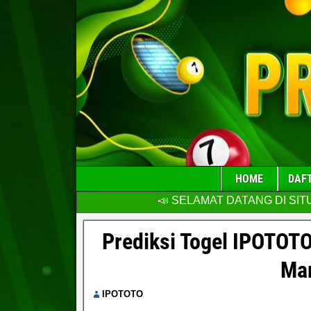
HOME
DAF
📣 SELAMAT DATANG DI SITUS RES
Prediksi Togel IPOTOTO
Mar
IPOTOTO