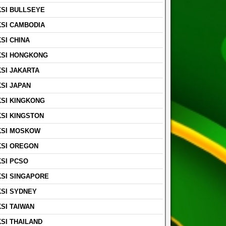
KSI BULLSEYE
KSI CAMBODIA
SI CHINA
KSI HONGKONG
SI JAKARTA
SI JAPAN
KSI KINGKONG
KSI KINGSTON
KSI MOSKOW
KSI OREGON
KSI PCSO
KSI SINGAPORE
KSI SYDNEY
SI TAIWAN
SI THAILAND