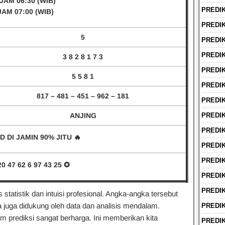
JAM 06
:30
(WIB)
PREDI
JAM 07:00
(WIB)
PREDI
5
PREDIK
PREDI
3 8 2 8 1 7 3
PREDIK
5 5 8 1
PREDIK
817 – 481 – 451 – 962 – 181
PREDI
ANJING
PREDI
PREDI
D DI JAMIN 90% JITU 🔥
PREDI
PREDI
20 47 62 6 97 43 25
✪
PREDI
PREDI
s statistik dan intuisi profesional. Angka-angka tersebut
 juga didukung oleh data dan analisis mendalam.
PREDIK
 prediksi sangat berharga. Ini memberikan kita
PREDIK