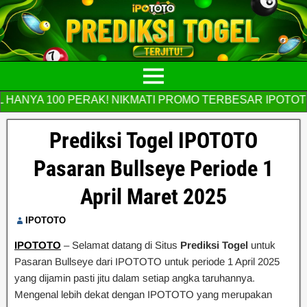
NYA 100 PERAK! NIKMATI PROMO TERBESAR IPOTOTO S
Prediksi Togel IPOTOTO
Pasaran Bullseye Periode 1
April Maret 2025
IPOTOTO
IPOTOTO
– Selamat datang di Situs
Prediksi Togel
untuk
Pasaran Bullseye dari IPOTOTO untuk periode 1 April 2025
yang dijamin pasti jitu dalam setiap angka taruhannya.
Mengenal lebih dekat dengan IPOTOTO yang merupakan