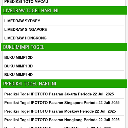
PREDIKSI TOTO MACAU
LIVEDRAW TOGEL HARI INI
LIVEDRAW SYDNEY
LIVEDRAW SINGAPORE
LIVEDRAW HONGKONG
BUKU MIMPI TOGEL
BUKU MIMPI 2D
BUKU MIMPI 3D
BUKU MIMPI 4D
PREDIKSI TOGEL HARI INI
Prediksi Togel IPOTOTO Pasaran Jakarta Periode 22 Juli 2025
Prediksi Togel IPOTOTO Pasaran Singapore Periode 22 Juli 2025
Prediksi Togel IPOTOTO Pasaran Moskow Periode 22 Juli 2025
Prediksi Togel IPOTOTO Pasaran Hongkong Periode 22 Juli 2025