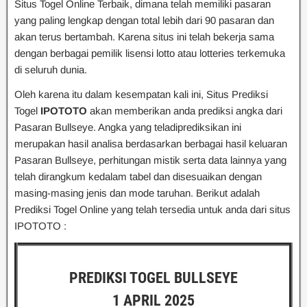
Situs Togel Online Terbaik, dimana telah memiliki pasaran
yang paling lengkap dengan total lebih dari 90 pasaran dan
akan terus bertambah. Karena situs ini telah bekerja sama
dengan berbagai pemilik lisensi lotto atau lotteries terkemuka
di seluruh dunia.
Oleh karena itu dalam kesempatan kali ini, Situs Prediksi
Togel
IPOTOTO
akan memberikan anda prediksi angka dari
Pasaran Bullseye. Angka yang teladiprediksikan ini
merupakan hasil analisa berdasarkan berbagai hasil keluaran
Pasaran Bullseye, perhitungan mistik serta data lainnya yang
telah dirangkum kedalam tabel dan disesuaikan dengan
masing-masing jenis dan mode taruhan. Berikut adalah
Prediksi Togel Online yang telah tersedia untuk anda dari situs
IPOTOTO :
PREDIKSI TOGEL BULLSEYE
1 APRIL 2025