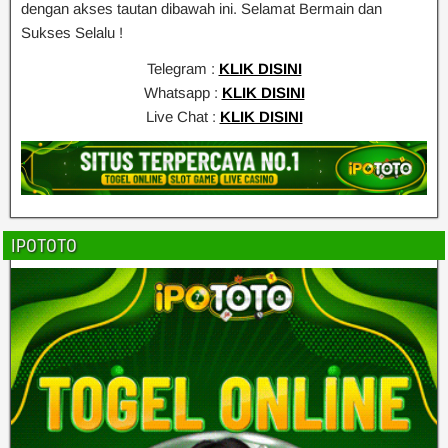
dengan akses tautan dibawah ini. Selamat Bermain dan
Sukses Selalu !
Telegram :
KLIK DISINI
Whatsapp :
KLIK DISINI
Live Chat :
KLIK DISINI
IPOTOTO