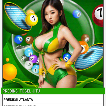
PREDIKSI TOGEL JITU
PREDIKSI ATLANTA