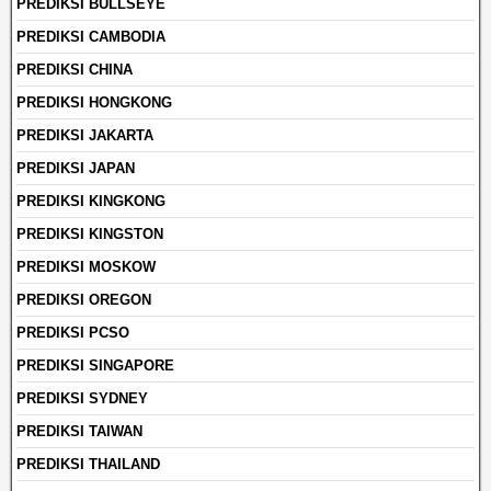
PREDIKSI BULLSEYE
PREDIKSI CAMBODIA
PREDIKSI CHINA
PREDIKSI HONGKONG
PREDIKSI JAKARTA
PREDIKSI JAPAN
PREDIKSI KINGKONG
PREDIKSI KINGSTON
PREDIKSI MOSKOW
PREDIKSI OREGON
PREDIKSI PCSO
PREDIKSI SINGAPORE
PREDIKSI SYDNEY
PREDIKSI TAIWAN
PREDIKSI THAILAND