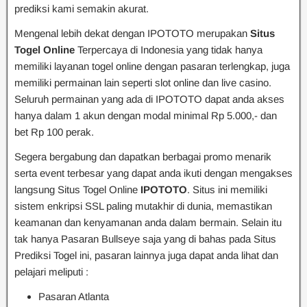
prediksi kami semakin akurat.
Mengenal lebih dekat dengan IPOTOTO merupakan
Situs
Togel Online
Terpercaya di Indonesia yang tidak hanya
memiliki layanan togel online dengan pasaran terlengkap, juga
memiliki permainan lain seperti slot online dan live casino.
Seluruh permainan yang ada di IPOTOTO dapat anda akses
hanya dalam 1 akun dengan modal minimal Rp 5.000,- dan
bet Rp 100 perak.
Segera bergabung dan dapatkan berbagai promo menarik
serta event terbesar yang dapat anda ikuti dengan mengakses
langsung Situs Togel Online
IPOTOTO
. Situs ini memiliki
sistem enkripsi SSL paling mutakhir di dunia, memastikan
keamanan dan kenyamanan anda dalam bermain. Selain itu
tak hanya Pasaran Bullseye saja yang di bahas pada Situs
Prediksi Togel ini, pasaran lainnya juga dapat anda lihat dan
pelajari meliputi :
Pasaran Atlanta