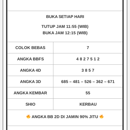
BUKA SETIAP HARI
TUTUP JAM 11
:55
(WIB)
BUKA JAM 12:15
(WIB)
COLOK BEBAS
7
ANGKA BBFS
4 8 2 7 5 1 2
ANGKA 4D
3 8 5 7
ANGKA 3D
685 – 481 – 526 – 362 – 671
ANGKA KEMBAR
55
SHIO
KERBAU
ANGKA BB 2D DI JAMIN 90% JITU