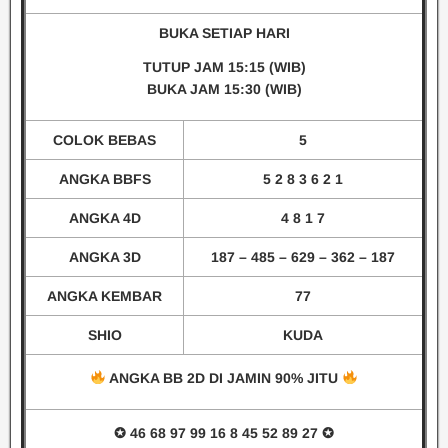
BUKA SETIAP HARI
TUTUP JAM 15
:15
(WIB)
BUKA JAM 15:30
(WIB)
COLOK BEBAS
5
ANGKA BBFS
5 2 8 3 6 2 1
ANGKA 4D
4 8 1 7
ANGKA 3D
187 – 485 – 629 – 362 – 187
ANGKA KEMBAR
77
SHIO
KUDA
ANGKA BB 2D DI JAMIN 90% JITU
✪ 46 68 97 99 16 8 45 52 89 27
✪