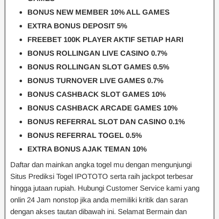
BONUS NEW MEMBER 10% ALL GAMES
EXTRA BONUS DEPOSIT 5%
FREEBET 100K PLAYER AKTIF SETIAP HARI
BONUS ROLLINGAN LIVE CASINO 0.7%
BONUS ROLLINGAN SLOT GAMES 0.5%
BONUS TURNOVER LIVE GAMES 0.7%
BONUS CASHBACK SLOT GAMES 10%
BONUS CASHBACK ARCADE GAMES 10%
BONUS REFERRAL SLOT DAN CASINO 0.1%
BONUS REFERRAL TOGEL 0.5%
EXTRA BONUS AJAK TEMAN 10%
Daftar dan mainkan angka togel mu dengan mengunjungi
Situs Prediksi Togel IPOTOTO serta raih jackpot terbesar
hingga jutaan rupiah. Hubungi Customer Service kami yang
onlin 24 Jam nonstop jika anda memiliki kritik dan saran
dengan akses tautan dibawah ini. Selamat Bermain dan