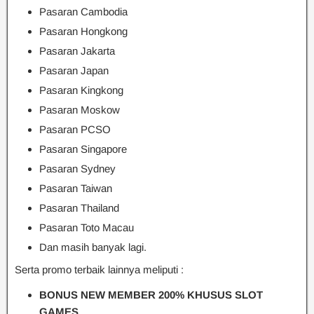
Pasaran Cambodia
Pasaran Hongkong
Pasaran Jakarta
Pasaran Japan
Pasaran Kingkong
Pasaran Moskow
Pasaran PCSO
Pasaran Singapore
Pasaran Sydney
Pasaran Taiwan
Pasaran Thailand
Pasaran Toto Macau
Dan masih banyak lagi.
Serta promo terbaik lainnya meliputi :
BONUS NEW MEMBER 200% KHUSUS SLOT
GAMES