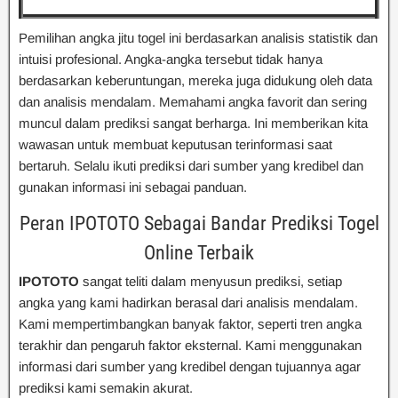
Pemilihan angka jitu togel ini berdasarkan analisis statistik dan
intuisi profesional. Angka-angka tersebut tidak hanya
berdasarkan keberuntungan, mereka juga didukung oleh data
dan analisis mendalam. Memahami angka favorit dan sering
muncul dalam prediksi sangat berharga. Ini memberikan kita
wawasan untuk membuat keputusan terinformasi saat
bertaruh. Selalu ikuti prediksi dari sumber yang kredibel dan
gunakan informasi ini sebagai panduan.
Peran IPOTOTO Sebagai Bandar Prediksi Togel
Online Terbaik
IPOTOTO
sangat teliti dalam menyusun prediksi, setiap
angka yang kami hadirkan berasal dari analisis mendalam.
Kami mempertimbangkan banyak faktor, seperti tren angka
terakhir dan pengaruh faktor eksternal. Kami menggunakan
informasi dari sumber yang kredibel dengan tujuannya agar
prediksi kami semakin akurat.