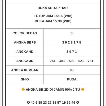
BUKA SETIAP HARI
TUTUP JAM 15
:15
(WIB)
BUKA JAM 15:30
(WIB)
COLOK BEBAS
3
ANGKA BBFS
3 9 2 8 1 7 5
ANGKA 4D
3 9 7 1
ANGKA 3D
751 – 481 – 593 – 621 – 781
ANGKA KEMBAR
88
SHIO
KUDA
ANGKA BB 2D DI JAMIN 90% JITU
✪ 40 9 39 23 27 38 57 19 35 46
✪