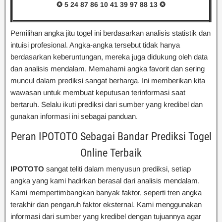
✪ 5 24 87 86 10 41 39 97 88 13
✪
Pemilihan angka jitu togel ini berdasarkan analisis statistik dan
intuisi profesional. Angka-angka tersebut tidak hanya
berdasarkan keberuntungan, mereka juga didukung oleh data
dan analisis mendalam. Memahami angka favorit dan sering
muncul dalam prediksi sangat berharga. Ini memberikan kita
wawasan untuk membuat keputusan terinformasi saat
bertaruh. Selalu ikuti prediksi dari sumber yang kredibel dan
gunakan informasi ini sebagai panduan.
Peran IPOTOTO Sebagai Bandar Prediksi Togel
Online Terbaik
IPOTOTO
sangat teliti dalam menyusun prediksi, setiap
angka yang kami hadirkan berasal dari analisis mendalam.
Kami mempertimbangkan banyak faktor, seperti tren angka
terakhir dan pengaruh faktor eksternal. Kami menggunakan
informasi dari sumber yang kredibel dengan tujuannya agar