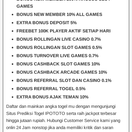
GAMES
BONUS NEW MEMBER 10% ALL GAMES
EXTRA BONUS DEPOSIT 5%
FREEBET 100K PLAYER AKTIF SETIAP HARI
BONUS ROLLINGAN LIVE CASINO 0.7%
BONUS ROLLINGAN SLOT GAMES 0.5%
BONUS TURNOVER LIVE GAMES 0.7%
BONUS CASHBACK SLOT GAMES 10%
BONUS CASHBACK ARCADE GAMES 10%
BONUS REFERRAL SLOT DAN CASINO 0.1%
BONUS REFERRAL TOGEL 0.5%
EXTRA BONUS AJAK TEMAN 10%
Daftar dan mainkan angka togel mu dengan mengunjungi
Situs Prediksi Togel IPOTOTO serta raih jackpot terbesar
hingga jutaan rupiah. Hubungi Customer Service kami yang
onlin 24 Jam nonstop jika anda memiliki kritik dan saran