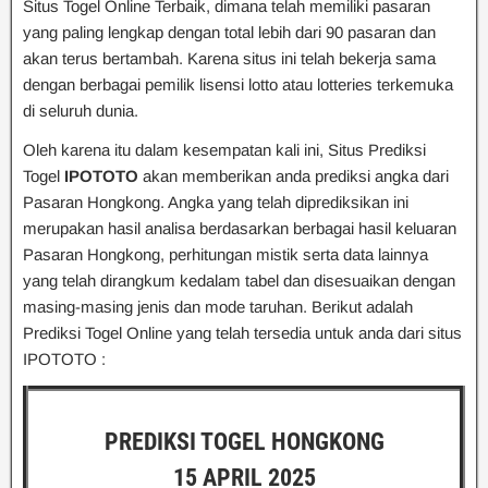
Situs Togel Online Terbaik, dimana telah memiliki pasaran
yang paling lengkap dengan total lebih dari 90 pasaran dan
akan terus bertambah. Karena situs ini telah bekerja sama
dengan berbagai pemilik lisensi lotto atau lotteries terkemuka
di seluruh dunia.
Oleh karena itu dalam kesempatan kali ini, Situs Prediksi
Togel
IPOTOTO
akan memberikan anda prediksi angka dari
Pasaran Hongkong. Angka yang telah diprediksikan ini
merupakan hasil analisa berdasarkan berbagai hasil keluaran
Pasaran Hongkong, perhitungan mistik serta data lainnya
yang telah dirangkum kedalam tabel dan disesuaikan dengan
masing-masing jenis dan mode taruhan. Berikut adalah
Prediksi Togel Online yang telah tersedia untuk anda dari situs
IPOTOTO :
PREDIKSI TOGEL HONGKONG
15 APRIL 2025