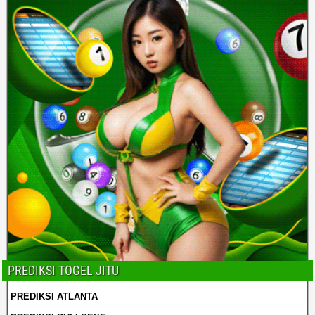
PREDIKSI TOGEL JITU
PREDIKSI ATLANTA