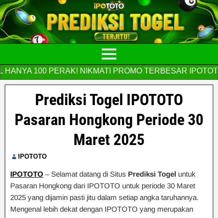
ANYA 100 PERAK! NIKMATI PROMO TERBESAR IPOTOTO S
Prediksi Togel IPOTOTO
Pasaran Hongkong Periode 30
Maret 2025
IPOTOTO
IPOTOTO
– Selamat datang di Situs
Prediksi Togel
untuk
Pasaran Hongkong dari IPOTOTO untuk periode 30 Maret
2025 yang dijamin pasti jitu dalam setiap angka taruhannya.
Mengenal lebih dekat dengan IPOTOTO yang merupakan