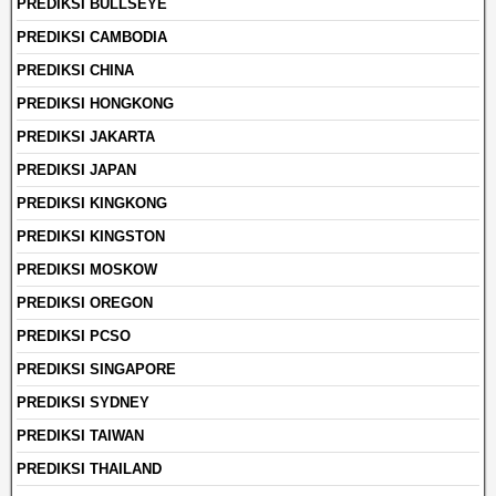
PREDIKSI BULLSEYE
PREDIKSI CAMBODIA
PREDIKSI CHINA
PREDIKSI HONGKONG
PREDIKSI JAKARTA
PREDIKSI JAPAN
PREDIKSI KINGKONG
PREDIKSI KINGSTON
PREDIKSI MOSKOW
PREDIKSI OREGON
PREDIKSI PCSO
PREDIKSI SINGAPORE
PREDIKSI SYDNEY
PREDIKSI TAIWAN
PREDIKSI THAILAND