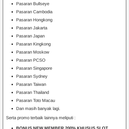
Pasaran Bullseye
Pasaran Cambodia
Pasaran Hongkong
Pasaran Jakarta
Pasaran Japan
Pasaran Kingkong
Pasaran Moskow
Pasaran PCSO
Pasaran Singapore
Pasaran Sydney
Pasaran Taiwan
Pasaran Thailand
Pasaran Toto Macau
Dan masih banyak lagi.
Serta promo terbaik lainnya meliputi :
BONUS NEW MEMBER 200% KHUSUS SLOT