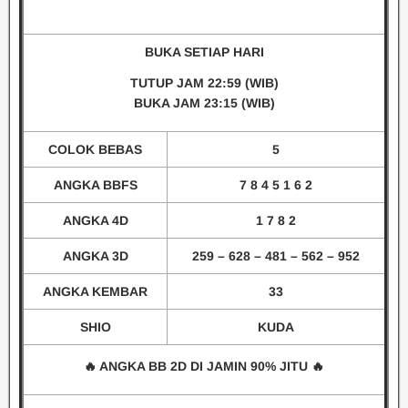
BUKA SETIAP HARI
TUTUP JAM 22
:59
(WIB)
BUKA JAM 23:15
(WIB)
COLOK BEBAS
5
ANGKA BBFS
7 8 4 5 1 6 2
ANGKA 4D
1 7 8 2
ANGKA 3D
259 – 628 – 481 – 562 – 952
ANGKA KEMBAR
33
SHIO
KUDA
🔥 ANGKA BB 2D DI JAMIN 90% JITU 🔥