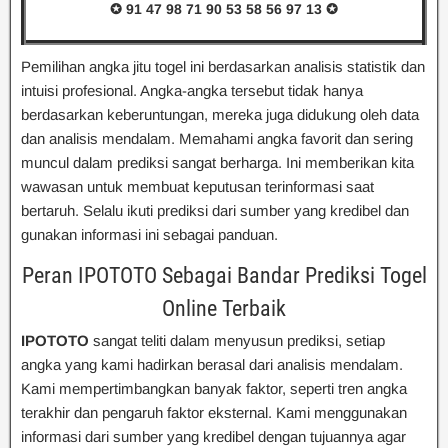
✪ 91 47 98 71 90 53 58 56 97 13
✪
Pemilihan angka jitu togel ini berdasarkan analisis statistik dan
intuisi profesional. Angka-angka tersebut tidak hanya
berdasarkan keberuntungan, mereka juga didukung oleh data
dan analisis mendalam. Memahami angka favorit dan sering
muncul dalam prediksi sangat berharga. Ini memberikan kita
wawasan untuk membuat keputusan terinformasi saat
bertaruh. Selalu ikuti prediksi dari sumber yang kredibel dan
gunakan informasi ini sebagai panduan.
Peran IPOTOTO Sebagai Bandar Prediksi Togel
Online Terbaik
IPOTOTO
sangat teliti dalam menyusun prediksi, setiap
angka yang kami hadirkan berasal dari analisis mendalam.
Kami mempertimbangkan banyak faktor, seperti tren angka
terakhir dan pengaruh faktor eksternal. Kami menggunakan
informasi dari sumber yang kredibel dengan tujuannya agar