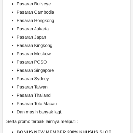
Pasaran Bullseye
Pasaran Cambodia
Pasaran Hongkong
Pasaran Jakarta
Pasaran Japan
Pasaran Kingkong
Pasaran Moskow
Pasaran PCSO
Pasaran Singapore
Pasaran Sydney
Pasaran Taiwan
Pasaran Thailand
Pasaran Toto Macau
Dan masih banyak lagi.
Serta promo terbaik lainnya meliputi :
BONUS NEW MEMBER 200% KHUSUS SLOT