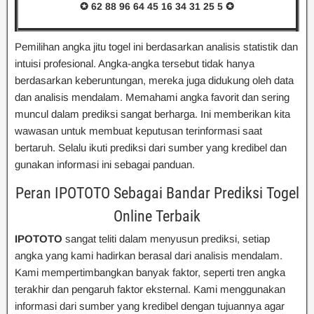
✪ 62 88 96 64 45 16 34 31 25 5
✪
Pemilihan angka jitu togel ini berdasarkan analisis statistik dan
intuisi profesional. Angka-angka tersebut tidak hanya
berdasarkan keberuntungan, mereka juga didukung oleh data
dan analisis mendalam. Memahami angka favorit dan sering
muncul dalam prediksi sangat berharga. Ini memberikan kita
wawasan untuk membuat keputusan terinformasi saat
bertaruh. Selalu ikuti prediksi dari sumber yang kredibel dan
gunakan informasi ini sebagai panduan.
Peran IPOTOTO Sebagai Bandar Prediksi Togel
Online Terbaik
IPOTOTO
sangat teliti dalam menyusun prediksi, setiap
angka yang kami hadirkan berasal dari analisis mendalam.
Kami mempertimbangkan banyak faktor, seperti tren angka
terakhir dan pengaruh faktor eksternal. Kami menggunakan
informasi dari sumber yang kredibel dengan tujuannya agar