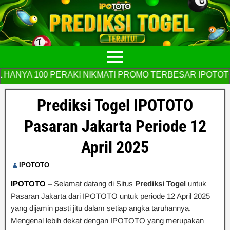
NYA 100 PERAK! NIKMATI PROMO TERBESAR IPOTOTO S
Prediksi Togel IPOTOTO
Pasaran Jakarta Periode 12
April 2025
IPOTOTO
IPOTOTO
– Selamat datang di Situs
Prediksi Togel
untuk
Pasaran Jakarta dari IPOTOTO untuk periode 12 April 2025
yang dijamin pasti jitu dalam setiap angka taruhannya.
Mengenal lebih dekat dengan IPOTOTO yang merupakan