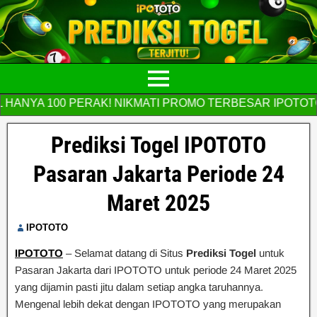
NYA 100 PERAK! NIKMATI PROMO TERBESAR IPOTOTO S
Prediksi Togel IPOTOTO
Pasaran Jakarta Periode 24
Maret 2025
IPOTOTO
IPOTOTO
– Selamat datang di Situs
Prediksi Togel
untuk
Pasaran Jakarta dari IPOTOTO untuk periode 24 Maret 2025
yang dijamin pasti jitu dalam setiap angka taruhannya.
Mengenal lebih dekat dengan IPOTOTO yang merupakan