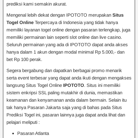
prediksi kami semakin akurat.
Mengenal lebih dekat dengan IPOTOTO merupakan
Situs
Togel Online
Terpercaya di Indonesia yang tidak hanya
memiliki layanan togel online dengan pasaran terlengkap, juga
memiliki permainan lain seperti slot online dan live casino.
Seluruh permainan yang ada di IPOTOTO dapat anda akses
hanya dalam 1 akun dengan modal minimal Rp 5.000,- dan
bet Rp 100 perak.
Segera bergabung dan dapatkan berbagai promo menarik
serta event terbesar yang dapat anda ikuti dengan mengakses
langsung Situs Togel Online
IPOTOTO
. Situs ini memiliki
sistem enkripsi SSL paling mutakhir di dunia, memastikan
keamanan dan kenyamanan anda dalam bermain. Selain itu
tak hanya Pasaran Jakarta saja yang di bahas pada Situs
Prediksi Togel ini, pasaran lainnya juga dapat anda lihat dan
pelajari meliputi :
Pasaran Atlanta