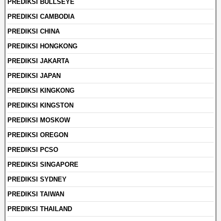
PREDIKSI BULLSEYE
PREDIKSI CAMBODIA
PREDIKSI CHINA
PREDIKSI HONGKONG
PREDIKSI JAKARTA
PREDIKSI JAPAN
PREDIKSI KINGKONG
PREDIKSI KINGSTON
PREDIKSI MOSKOW
PREDIKSI OREGON
PREDIKSI PCSO
PREDIKSI SINGAPORE
PREDIKSI SYDNEY
PREDIKSI TAIWAN
PREDIKSI THAILAND