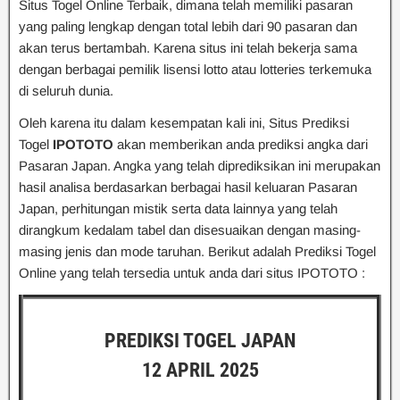
Situs Togel Online Terbaik, dimana telah memiliki pasaran
yang paling lengkap dengan total lebih dari 90 pasaran dan
akan terus bertambah. Karena situs ini telah bekerja sama
dengan berbagai pemilik lisensi lotto atau lotteries terkemuka
di seluruh dunia.
Oleh karena itu dalam kesempatan kali ini, Situs Prediksi
Togel
IPOTOTO
akan memberikan anda prediksi angka dari
Pasaran Japan. Angka yang telah diprediksikan ini merupakan
hasil analisa berdasarkan berbagai hasil keluaran Pasaran
Japan, perhitungan mistik serta data lainnya yang telah
dirangkum kedalam tabel dan disesuaikan dengan masing-
masing jenis dan mode taruhan. Berikut adalah Prediksi Togel
Online yang telah tersedia untuk anda dari situs IPOTOTO :
PREDIKSI TOGEL JAPAN
12 APRIL 2025