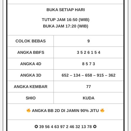
BUKA SETIAP HARI
TUTUP JAM 16
:50
(WIB)
BUKA JAM 17:20
(WIB)
COLOK BEBAS
9
ANGKA BBFS
3 5 2 6 1 5 4
ANGKA 4D
8 5 7 3
ANGKA 3D
652 – 134 – 658 – 915 – 362
ANGKA KEMBAR
77
SHIO
KUDA
ANGKA BB 2D DI JAMIN 90% JITU
✪ 39 56 4 63 97 2 46 32 13 78
✪