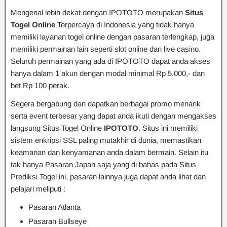
Mengenal lebih dekat dengan IPOTOTO merupakan
Situs
Togel Online
Terpercaya di Indonesia yang tidak hanya
memiliki layanan togel online dengan pasaran terlengkap, juga
memiliki permainan lain seperti slot online dan live casino.
Seluruh permainan yang ada di IPOTOTO dapat anda akses
hanya dalam 1 akun dengan modal minimal Rp 5.000,- dan
bet Rp 100 perak.
Segera bergabung dan dapatkan berbagai promo menarik
serta event terbesar yang dapat anda ikuti dengan mengakses
langsung Situs Togel Online
IPOTOTO
. Situs ini memiliki
sistem enkripsi SSL paling mutakhir di dunia, memastikan
keamanan dan kenyamanan anda dalam bermain. Selain itu
tak hanya Pasaran Japan saja yang di bahas pada Situs
Prediksi Togel ini, pasaran lainnya juga dapat anda lihat dan
pelajari meliputi :
Pasaran Atlanta
Pasaran Bullseye