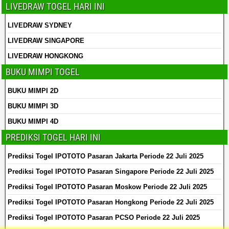
LIVEDRAW TOGEL HARI INI
LIVEDRAW SYDNEY
LIVEDRAW SINGAPORE
LIVEDRAW HONGKONG
BUKU MIMPI TOGEL
BUKU MIMPI 2D
BUKU MIMPI 3D
BUKU MIMPI 4D
PREDIKSI TOGEL HARI INI
Prediksi Togel IPOTOTO Pasaran Jakarta Periode 22 Juli 2025
Prediksi Togel IPOTOTO Pasaran Singapore Periode 22 Juli 2025
Prediksi Togel IPOTOTO Pasaran Moskow Periode 22 Juli 2025
Prediksi Togel IPOTOTO Pasaran Hongkong Periode 22 Juli 2025
Prediksi Togel IPOTOTO Pasaran PCSO Periode 22 Juli 2025