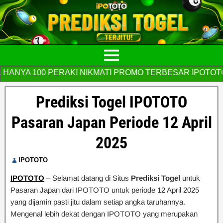
NYA 100 PERAK! NIKMATI PROMO TERBESAR IPOTOTO SE
Prediksi Togel IPOTOTO
Pasaran Japan Periode 12 April
2025
IPOTOTO
IPOTOTO
– Selamat datang di Situs
Prediksi Togel
untuk
Pasaran Japan dari IPOTOTO untuk periode 12 April 2025
yang dijamin pasti jitu dalam setiap angka taruhannya.
Mengenal lebih dekat dengan IPOTOTO yang merupakan