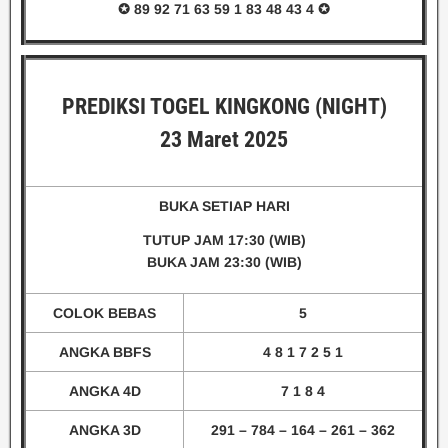
✪ 89 92 71 63 59 1 83 48 43 4
✪
PREDIKSI TOGEL KINGKONG (NIGHT)
23 Maret 2025
BUKA SETIAP HARI
TUTUP JAM 17
:30
(WIB)
BUKA JAM 23:30
(WIB)
COLOK BEBAS
5
ANGKA BBFS
4 8 1 7 2 5 1
ANGKA 4D
7 1 8 4
ANGKA 3D
291 – 784 – 164 – 261 – 362