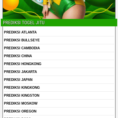
PREDIKSI TOGEL JITU
PREDIKSI ATLANTA
PREDIKSI BULLSEYE
PREDIKSI CAMBODIA
PREDIKSI CHINA
PREDIKSI HONGKONG
PREDIKSI JAKARTA
PREDIKSI JAPAN
PREDIKSI KINGKONG
PREDIKSI KINGSTON
PREDIKSI MOSKOW
PREDIKSI OREGON