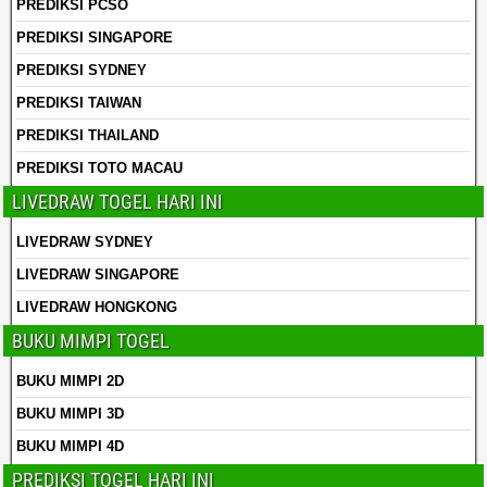
PREDIKSI PCSO
PREDIKSI SINGAPORE
PREDIKSI SYDNEY
PREDIKSI TAIWAN
PREDIKSI THAILAND
PREDIKSI TOTO MACAU
LIVEDRAW TOGEL HARI INI
LIVEDRAW SYDNEY
LIVEDRAW SINGAPORE
LIVEDRAW HONGKONG
BUKU MIMPI TOGEL
BUKU MIMPI 2D
BUKU MIMPI 3D
BUKU MIMPI 4D
PREDIKSI TOGEL HARI INI