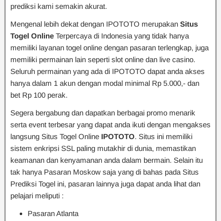
prediksi kami semakin akurat.
Mengenal lebih dekat dengan IPOTOTO merupakan
Situs
Togel Online
Terpercaya di Indonesia yang tidak hanya
memiliki layanan togel online dengan pasaran terlengkap, juga
memiliki permainan lain seperti slot online dan live casino.
Seluruh permainan yang ada di IPOTOTO dapat anda akses
hanya dalam 1 akun dengan modal minimal Rp 5.000,- dan
bet Rp 100 perak.
Segera bergabung dan dapatkan berbagai promo menarik
serta event terbesar yang dapat anda ikuti dengan mengakses
langsung Situs Togel Online
IPOTOTO
. Situs ini memiliki
sistem enkripsi SSL paling mutakhir di dunia, memastikan
keamanan dan kenyamanan anda dalam bermain. Selain itu
tak hanya Pasaran Moskow saja yang di bahas pada Situs
Prediksi Togel ini, pasaran lainnya juga dapat anda lihat dan
pelajari meliputi :
Pasaran Atlanta