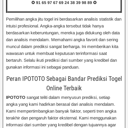
✪ 91 65 97 67 69 24 38 39 98 89
✪
Pemilihan angka jitu togel ini berdasarkan analisis statistik dan
intuisi profesional. Angka-angka tersebut tidak hanya
berdasarkan keberuntungan, mereka juga didukung oleh data
dan analisis mendalam. Memahami angka favorit dan sering
muncul dalam prediksi sangat berharga. Ini memberikan kita
wawasan untuk membuat keputusan terinformasi saat
bertaruh. Selalu ikuti prediksi dari sumber yang kredibel dan
gunakan informasi ini sebagai panduan.
Peran IPOTOTO Sebagai Bandar Prediksi Togel
Online Terbaik
IPOTOTO
sangat teliti dalam menyusun prediksi, setiap
angka yang kami hadirkan berasal dari analisis mendalam.
Kami mempertimbangkan banyak faktor, seperti tren angka
terakhir dan pengaruh faktor eksternal. Kami menggunakan
informasi dari sumber yang kredibel dengan tujuannya agar