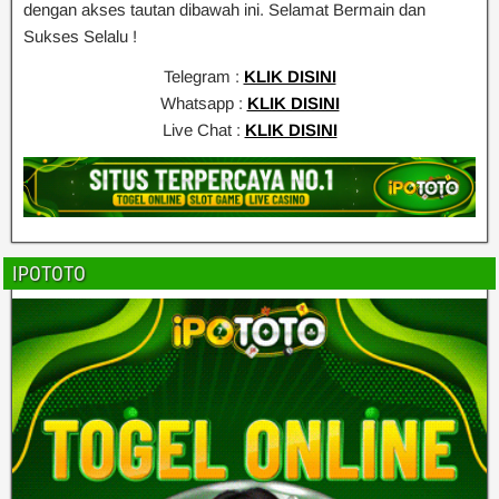
dengan akses tautan dibawah ini. Selamat Bermain dan
Sukses Selalu !
Telegram :
KLIK DISINI
Whatsapp :
KLIK DISINI
Live Chat :
KLIK DISINI
IPOTOTO