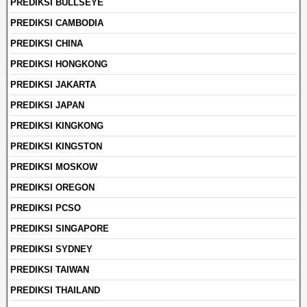
PREDIKSI BULLSEYE
PREDIKSI CAMBODIA
PREDIKSI CHINA
PREDIKSI HONGKONG
PREDIKSI JAKARTA
PREDIKSI JAPAN
PREDIKSI KINGKONG
PREDIKSI KINGSTON
PREDIKSI MOSKOW
PREDIKSI OREGON
PREDIKSI PCSO
PREDIKSI SINGAPORE
PREDIKSI SYDNEY
PREDIKSI TAIWAN
PREDIKSI THAILAND