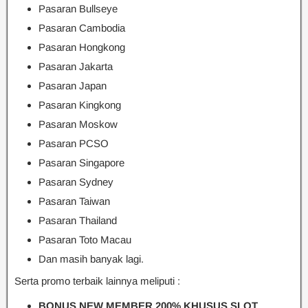
Pasaran Bullseye
Pasaran Cambodia
Pasaran Hongkong
Pasaran Jakarta
Pasaran Japan
Pasaran Kingkong
Pasaran Moskow
Pasaran PCSO
Pasaran Singapore
Pasaran Sydney
Pasaran Taiwan
Pasaran Thailand
Pasaran Toto Macau
Dan masih banyak lagi.
Serta promo terbaik lainnya meliputi :
BONUS NEW MEMBER 200% KHUSUS SLOT