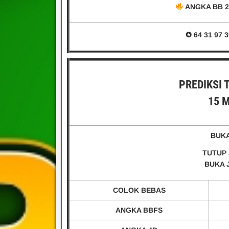
ANGKA BB 2
✪ 64 31 97 3
PREDIKSI 
15 
BUKA
TUTUP 
BUKA 
COLOK BEBAS
ANGKA BBFS