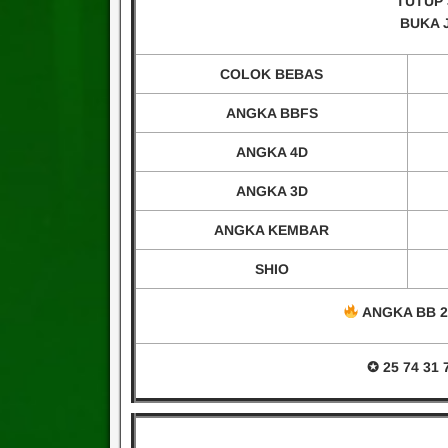
TUTUP 
BUKA 
COLOK BEBAS
ANGKA BBFS
ANGKA 4D
ANGKA 3D
ANGKA KEMBAR
SHIO
ANGKA BB 2
✪ 25 74 31 