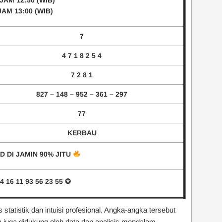
JAM 12
:50
(WIB)
JAM 13:00
(WIB)
7
4 7 1 8 2 5 4
7 2 8 1
827 – 148 – 952 – 361 – 297
77
KERBAU
D DI JAMIN 90% JITU
4 16 11 93 56 23 55
✪
s statistik dan intuisi profesional. Angka-angka tersebut
 juga didukung oleh data dan analisis mendalam.