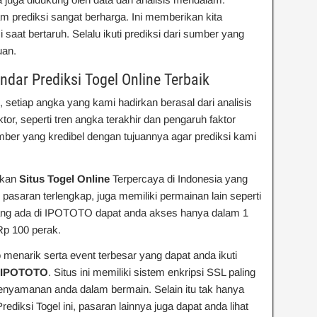
 prediksi sangat berharga. Ini memberikan kita
aat bertaruh. Selalu ikuti prediksi dari sumber yang
uan.
dar Prediksi Togel Online Terbaik
, setiap angka yang kami hadirkan berasal dari analisis
, seperti tren angka terakhir dan pengaruh faktor
ber yang kredibel dengan tujuannya agar prediksi kami
akan
Situs Togel Online
Terpercaya di Indonesia yang
 pasaran terlengkap, juga memiliki permainan lain seperti
 yang ada di IPOTOTO dapat anda akses hanya dalam 1
Rp 100 perak.
enarik serta event terbesar yang dapat anda ikuti
IPOTOTO
. Situs ini memiliki sistem enkripsi SSL paling
nyamanan anda dalam bermain. Selain itu tak hanya
diksi Togel ini, pasaran lainnya juga dapat anda lihat