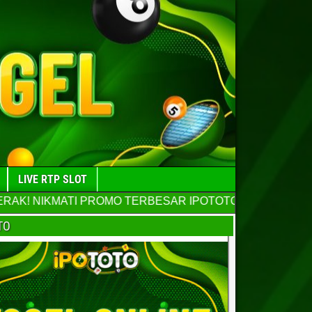
LIVE RTP SLOT
KMATI PROMO TERBESAR IPOTOTO SETIAP HARI : BONU
TO