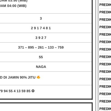
JAM 03
:50
(WIB)
PREDI
JAM 04:00
(WIB)
PREDI
3
PREDIK
PREDI
2 9 1 7 4 8 1
PREDIK
3 9 2 7
PREDIK
371 – 895 – 261 – 133 – 759
PREDI
55
PREDI
PREDI
NAGA
PREDI
D DI JAMIN 90% JITU
PREDI
PREDI
79 94 55 4 13 59 85
✪
PREDI
PREDIK
PREDIK