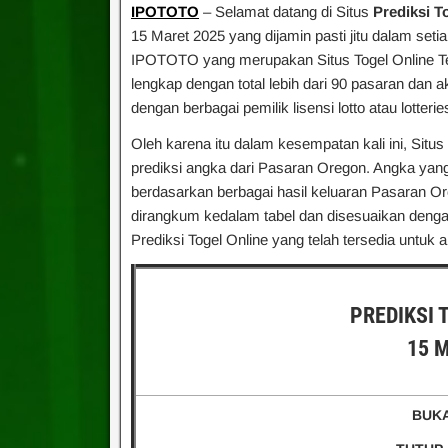
IPOTOTO
– Selamat datang di Situs
Prediksi T
15 Maret 2025 yang dijamin pasti jitu dalam set
IPOTOTO yang merupakan Situs Togel Online Ter
lengkap dengan total lebih dari 90 pasaran dan a
dengan berbagai pemilik lisensi lotto atau lotteri
Oleh karena itu dalam kesempatan kali ini, Situs
prediksi angka dari Pasaran Oregon. Angka yang 
berdasarkan berbagai hasil keluaran Pasaran Ore
dirangkum kedalam tabel dan disesuaikan denga
Prediksi Togel Online yang telah tersedia untuk
PREDIKSI 
15 
BUKA