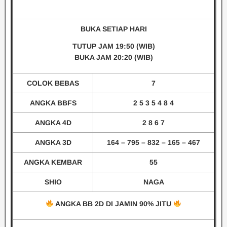
BUKA SETIAP HARI
TUTUP JAM 19
:50
(WIB)
BUKA JAM 20:20
(WIB)
COLOK BEBAS
7
ANGKA BBFS
2 5 3 5 4 8 4
ANGKA 4D
2 8 6 7
ANGKA 3D
164 – 795 – 832 – 165 – 467
ANGKA KEMBAR
55
SHIO
NAGA
ANGKA BB 2D DI JAMIN 90% JITU