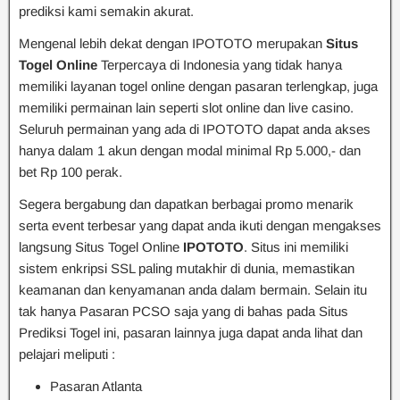
prediksi kami semakin akurat.
Mengenal lebih dekat dengan IPOTOTO merupakan
Situs
Togel Online
Terpercaya di Indonesia yang tidak hanya
memiliki layanan togel online dengan pasaran terlengkap, juga
memiliki permainan lain seperti slot online dan live casino.
Seluruh permainan yang ada di IPOTOTO dapat anda akses
hanya dalam 1 akun dengan modal minimal Rp 5.000,- dan
bet Rp 100 perak.
Segera bergabung dan dapatkan berbagai promo menarik
serta event terbesar yang dapat anda ikuti dengan mengakses
langsung Situs Togel Online
IPOTOTO
. Situs ini memiliki
sistem enkripsi SSL paling mutakhir di dunia, memastikan
keamanan dan kenyamanan anda dalam bermain. Selain itu
tak hanya Pasaran PCSO saja yang di bahas pada Situs
Prediksi Togel ini, pasaran lainnya juga dapat anda lihat dan
pelajari meliputi :
Pasaran Atlanta