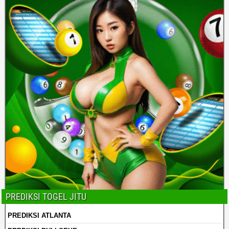
PREDIKSI TOGEL JITU
PREDIKSI ATLANTA