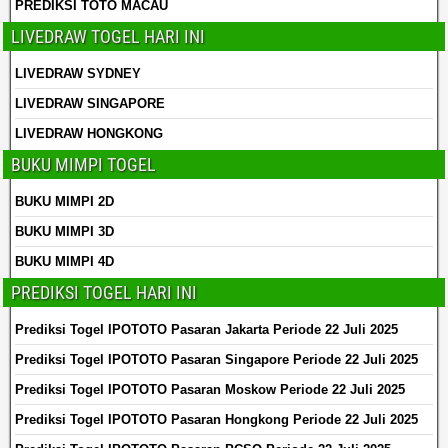
PREDIKSI TOTO MACAU
LIVEDRAW TOGEL HARI INI
LIVEDRAW SYDNEY
LIVEDRAW SINGAPORE
LIVEDRAW HONGKONG
BUKU MIMPI TOGEL
BUKU MIMPI 2D
BUKU MIMPI 3D
BUKU MIMPI 4D
PREDIKSI TOGEL HARI INI
Prediksi Togel IPOTOTO Pasaran Jakarta Periode 22 Juli 2025
Prediksi Togel IPOTOTO Pasaran Singapore Periode 22 Juli 2025
Prediksi Togel IPOTOTO Pasaran Moskow Periode 22 Juli 2025
Prediksi Togel IPOTOTO Pasaran Hongkong Periode 22 Juli 2025