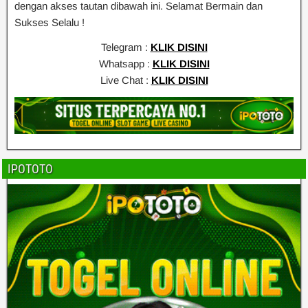
dengan akses tautan dibawah ini. Selamat Bermain dan
Sukses Selalu !
Telegram :
KLIK DISINI
Whatsapp :
KLIK DISINI
Live Chat :
KLIK DISINI
IPOTOTO