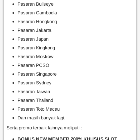
Pasaran Bullseye
Pasaran Cambodia
Pasaran Hongkong
Pasaran Jakarta
Pasaran Japan
Pasaran Kingkong
Pasaran Moskow
Pasaran PCSO
Pasaran Singapore
Pasaran Sydney
Pasaran Taiwan
Pasaran Thailand
Pasaran Toto Macau
Dan masih banyak lagi.
Serta promo terbaik lainnya meliputi :
BONUS NEW MEMBER 200% KHUSUS SLOT