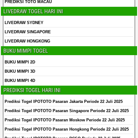
PREDIKSI TOTO MACAU
LIVEDRAW TOGEL HARI INI
LIVEDRAW SYDNEY
LIVEDRAW SINGAPORE
LIVEDRAW HONGKONG
BUKU MIMPI TOGEL
BUKU MIMPI 2D
BUKU MIMPI 3D
BUKU MIMPI 4D
PREDIKSI TOGEL HARI INI
Prediksi Togel IPOTOTO Pasaran Jakarta Periode 22 Juli 2025
Prediksi Togel IPOTOTO Pasaran Singapore Periode 22 Juli 2025
Prediksi Togel IPOTOTO Pasaran Moskow Periode 22 Juli 2025
Prediksi Togel IPOTOTO Pasaran Hongkong Periode 22 Juli 2025