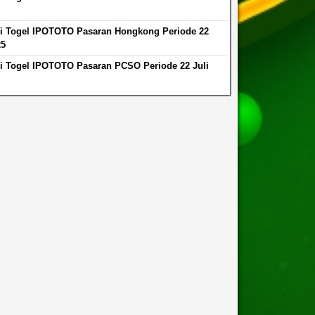
si Togel IPOTOTO Pasaran Hongkong Periode 22
25
si Togel IPOTOTO Pasaran PCSO Periode 22 Juli