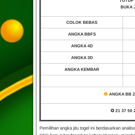
TUTUP 
BUKA 
COLOK BEBAS
ANGKA BBFS
ANGKA 4D
ANGKA 3D
ANGKA KEMBAR
ANGKA BB 2
✪ 21 37 50 
Pemilihan angka jitu togel ini berdasarkan analisi