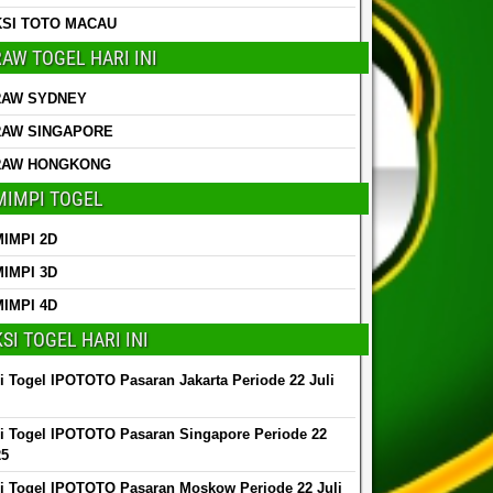
KSI TOTO MACAU
AW TOGEL HARI INI
RAW SYDNEY
RAW SINGAPORE
RAW HONGKONG
MIMPI TOGEL
IMPI 2D
IMPI 3D
IMPI 4D
SI TOGEL HARI INI
i Togel IPOTOTO Pasaran Jakarta Periode 22 Juli
si Togel IPOTOTO Pasaran Singapore Periode 22
25
si Togel IPOTOTO Pasaran Moskow Periode 22 Juli