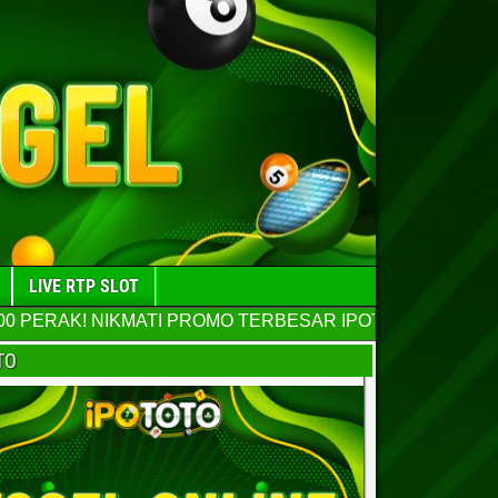
LIVE RTP SLOT
K! NIKMATI PROMO TERBESAR IPOTOTO SETIAP HARI :
TO