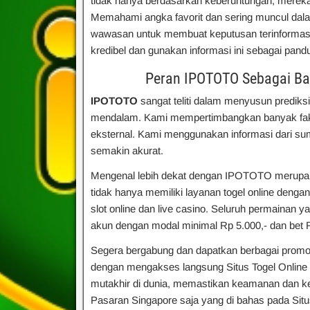
tidak hanya berdasarkan keberuntungan, mereka
Memahami angka favorit dan sering muncul dalam
wawasan untuk membuat keputusan terinformasi s
kredibel dan gunakan informasi ini sebagai pand
Peran IPOTOTO Sebagai Ban
IPOTOTO
sangat teliti dalam menyusun prediksi
mendalam. Kami mempertimbangkan banyak faktor
eksternal. Kami menggunakan informasi dari sum
semakin akurat.
Mengenal lebih dekat dengan IPOTOTO merup
tidak hanya memiliki layanan togel online dengan
slot online dan live casino. Seluruh permainan
akun dengan modal minimal Rp 5.000,- dan bet 
Segera bergabung dan dapatkan berbagai promo m
dengan mengakses langsung Situs Togel Online
mutakhir di dunia, memastikan keamanan dan ke
Pasaran Singapore saja yang di bahas pada Situs 