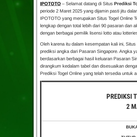
IPOTOTO
– Selamat datang di Situs
Prediksi T
periode 2 Maret 2025 yang dijamin pasti jitu da
IPOTOTO yang merupakan Situs Togel Online Ter
lengkap dengan total lebih dari 90 pasaran dan a
dengan berbagai pemilik lisensi lotto atau lotteri
Oleh karena itu dalam kesempatan kali ini, Situs
prediksi angka dari Pasaran Singapore. Angka ya
berdasarkan berbagai hasil keluaran Pasaran Sin
dirangkum kedalam tabel dan disesuaikan denga
Prediksi Togel Online yang telah tersedia untuk
PREDIKSI 
2 M
BUKA