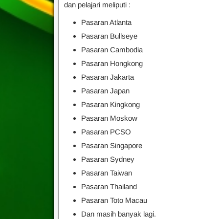
dan pelajari meliputi :
Pasaran Atlanta
Pasaran Bullseye
Pasaran Cambodia
Pasaran Hongkong
Pasaran Jakarta
Pasaran Japan
Pasaran Kingkong
Pasaran Moskow
Pasaran PCSO
Pasaran Singapore
Pasaran Sydney
Pasaran Taiwan
Pasaran Thailand
Pasaran Toto Macau
Dan masih banyak lagi.