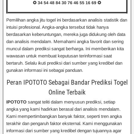
✪ 34 54 48 84 30 76 46 55 16 69
✪
Pemilihan angka jitu togel ini berdasarkan analisis statistik dan
intuisi profesional. Angka-angka tersebut tidak hanya
berdasarkan keberuntungan, mereka juga didukung oleh data
dan analisis mendalam. Memahami angka favorit dan sering
muncul dalam prediksi sangat berharga. Ini memberikan kita
wawasan untuk membuat keputusan terinformasi saat
bertaruh. Selalu ikuti prediksi dari sumber yang kredibel dan
gunakan informasi ini sebagai panduan.
Peran IPOTOTO Sebagai Bandar Prediksi Togel
Online Terbaik
IPOTOTO
sangat teliti dalam menyusun prediksi, setiap
angka yang kami hadirkan berasal dari analisis mendalam.
Kami mempertimbangkan banyak faktor, seperti tren angka
terakhir dan pengaruh faktor eksternal. Kami menggunakan
informasi dari sumber yang kredibel dengan tujuannya agar