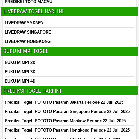
PREDIKSI TOTO MACAU
LIVEDRAW TOGEL HARI INI
LIVEDRAW SYDNEY
LIVEDRAW SINGAPORE
LIVEDRAW HONGKONG
BUKU MIMPI TOGEL
BUKU MIMPI 2D
BUKU MIMPI 3D
BUKU MIMPI 4D
PREDIKSI TOGEL HARI INI
Prediksi Togel IPOTOTO Pasaran Jakarta Periode 22 Juli 2025
Prediksi Togel IPOTOTO Pasaran Singapore Periode 22 Juli 2025
Prediksi Togel IPOTOTO Pasaran Moskow Periode 22 Juli 2025
Prediksi Togel IPOTOTO Pasaran Hongkong Periode 22 Juli 2025