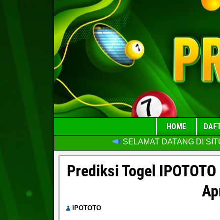
HOME
DAF
SELAMAT DATANG DI SITUS RESM
Prediksi Togel IPOTOTO
Ap
IPOTOTO