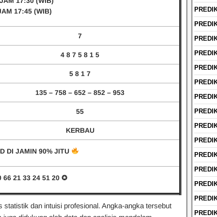
JAM 17
:30
(WIB)
PREDI
JAM 17:45
(WIB)
PREDI
7
PREDIK
PREDI
4 8 7 5 8 1 5
PREDIK
5 8 1 7
PREDIK
135 – 758 – 652 – 852 – 953
PREDI
55
PREDI
PREDI
KERBAU
PREDI
D DI JAMIN 90% JITU
PREDI
PREDI
0 66 21 33 24 51 20
✪
PREDI
PREDIK
s statistik dan intuisi profesional. Angka-angka tersebut
PREDIK