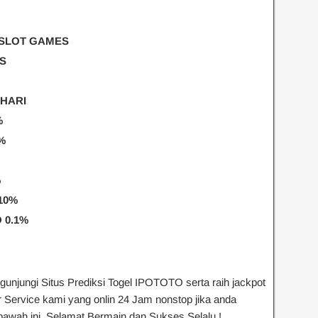
SLOT GAMES
S
 HARI
%
%
%
10%
 0.1%
unjungi Situs Prediksi Togel IPOTOTO serta raih jackpot
r Service kami yang onlin 24 Jam nonstop jika anda
ibawah ini. Selamat Bermain dan Sukses Selalu !