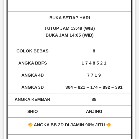
BUKA SETIAP HARI
TUTUP JAM 13
:49
(WIB)
BUKA JAM 14:05
(WIB)
COLOK BEBAS
8
ANGKA BBFS
1 7 4 8 5 2 1
ANGKA 4D
7 7 1 9
ANGKA 3D
304 – 821 – 174 – 892 – 391
ANGKA KEMBAR
88
SHIO
ANJING
ANGKA BB 2D DI JAMIN 90% JITU