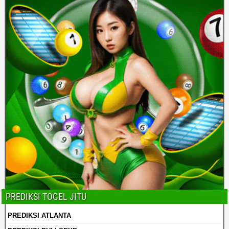
PREDIKSI TOGEL JITU
PREDIKSI ATLANTA