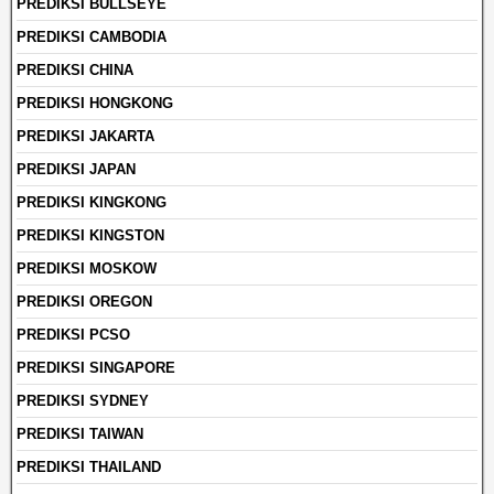
PREDIKSI BULLSEYE
PREDIKSI CAMBODIA
PREDIKSI CHINA
PREDIKSI HONGKONG
PREDIKSI JAKARTA
PREDIKSI JAPAN
PREDIKSI KINGKONG
PREDIKSI KINGSTON
PREDIKSI MOSKOW
PREDIKSI OREGON
PREDIKSI PCSO
PREDIKSI SINGAPORE
PREDIKSI SYDNEY
PREDIKSI TAIWAN
PREDIKSI THAILAND