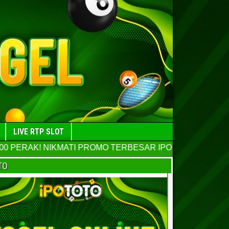
LIVE RTP SLOT
AK! NIKMATI PROMO TERBESAR IPOTOTO SETIAP HARI :
TO