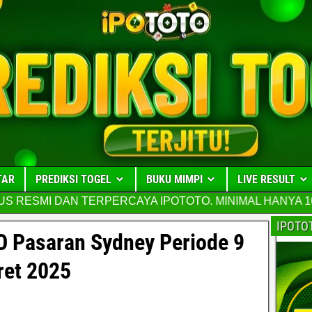
TAR
PREDIKSI TOGEL
BUKU MIMPI
LIVE RESULT
I DAN TERPERCAYA IPOTOTO. MINIMAL HANYA 100 PER
IPOTO
O Pasaran Sydney Periode 9
et 2025