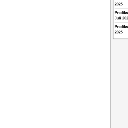
2025
Predik
Juli 20
Predik
2025