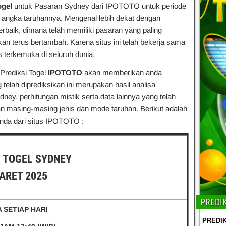
ogel
untuk Pasaran Sydney dari IPOTOTO untuk periode
ap angka taruhannya. Mengenal lebih dekat dengan
baik, dimana telah memiliki pasaran yang paling
kan terus bertambah. Karena situs ini telah bekerja sama
es terkemuka di seluruh dunia.
 Prediksi Togel
IPOTOTO
akan memberikan anda
telah diprediksikan ini merupakan hasil analisa
ney, perhitungan mistik serta data lainnya yang telah
n masing-masing jenis dan mode taruhan. Berikut adalah
 anda dari situs IPOTOTO :
I TOGEL SYDNEY
ARET 2025
PREDIK
 SETIAP HARI
PREDIK