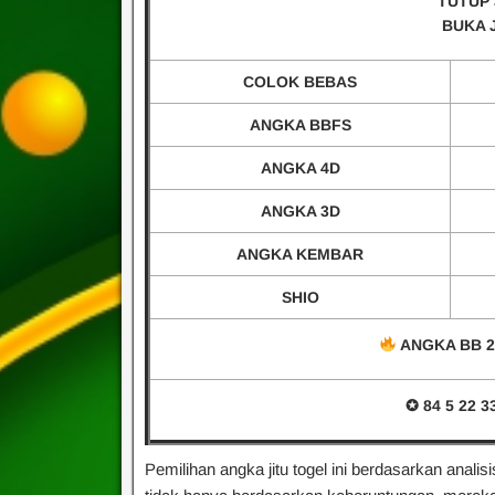
TUTUP 
BUKA 
COLOK BEBAS
ANGKA BBFS
ANGKA 4D
ANGKA 3D
ANGKA KEMBAR
SHIO
ANGKA BB 2
✪ 84 5 22 3
Pemilihan angka jitu togel ini berdasarkan analisi