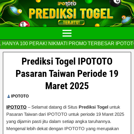
NYA 100 PERAK! NIKMATI PROMO TERBESAR IPOTOTO S
Prediksi Togel IPOTOTO
Pasaran Taiwan Periode 19
Maret 2025
IPOTOTO
IPOTOTO
– Selamat datang di Situs
Prediksi Togel
untuk
Pasaran Taiwan dari IPOTOTO untuk periode 19 Maret 2025
yang dijamin pasti jitu dalam setiap angka taruhannya.
Mengenal lebih dekat dengan IPOTOTO yang merupakan