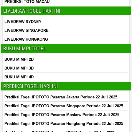
PREDIKSI TOTO MACAU
LIVEDRAW TOGEL HARI INI
LIVEDRAW SYDNEY
LIVEDRAW SINGAPORE
LIVEDRAW HONGKONG
BUKU MIMPI TOGEL
BUKU MIMPI 2D
BUKU MIMPI 3D
BUKU MIMPI 4D
PREDIKSI TOGEL HARI INI
Prediksi Togel IPOTOTO Pasaran Jakarta Periode 22 Juli 2025
Prediksi Togel IPOTOTO Pasaran Singapore Periode 22 Juli 2025
Prediksi Togel IPOTOTO Pasaran Moskow Periode 22 Juli 2025
Prediksi Togel IPOTOTO Pasaran Hongkong Periode 22 Juli 2025