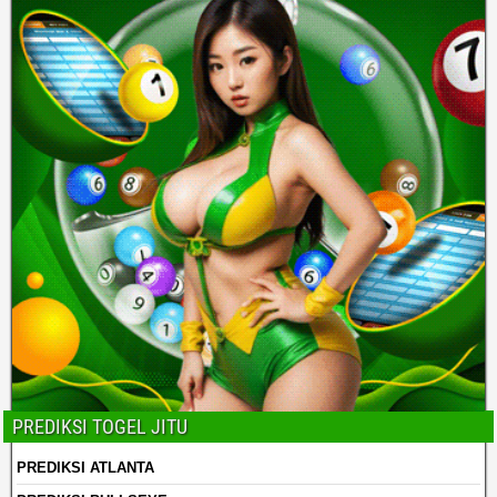
PREDIKSI TOGEL JITU
PREDIKSI ATLANTA