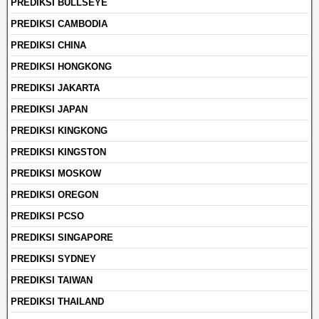
PREDIKSI BULLSEYE
PREDIKSI CAMBODIA
PREDIKSI CHINA
PREDIKSI HONGKONG
PREDIKSI JAKARTA
PREDIKSI JAPAN
PREDIKSI KINGKONG
PREDIKSI KINGSTON
PREDIKSI MOSKOW
PREDIKSI OREGON
PREDIKSI PCSO
PREDIKSI SINGAPORE
PREDIKSI SYDNEY
PREDIKSI TAIWAN
PREDIKSI THAILAND