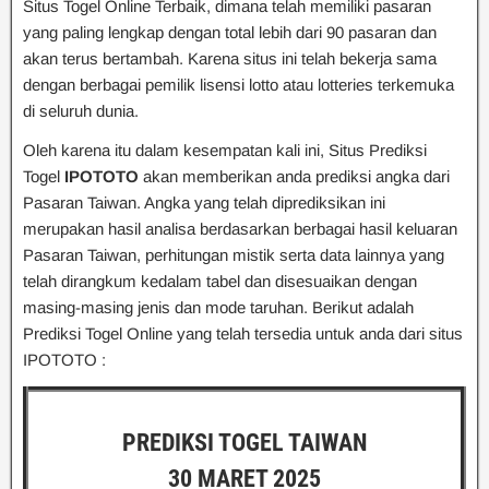
Situs Togel Online Terbaik, dimana telah memiliki pasaran
yang paling lengkap dengan total lebih dari 90 pasaran dan
akan terus bertambah. Karena situs ini telah bekerja sama
dengan berbagai pemilik lisensi lotto atau lotteries terkemuka
di seluruh dunia.
Oleh karena itu dalam kesempatan kali ini, Situs Prediksi
Togel
IPOTOTO
akan memberikan anda prediksi angka dari
Pasaran Taiwan. Angka yang telah diprediksikan ini
merupakan hasil analisa berdasarkan berbagai hasil keluaran
Pasaran Taiwan, perhitungan mistik serta data lainnya yang
telah dirangkum kedalam tabel dan disesuaikan dengan
masing-masing jenis dan mode taruhan. Berikut adalah
Prediksi Togel Online yang telah tersedia untuk anda dari situs
IPOTOTO :
PREDIKSI TOGEL TAIWAN
30 MARET 2025