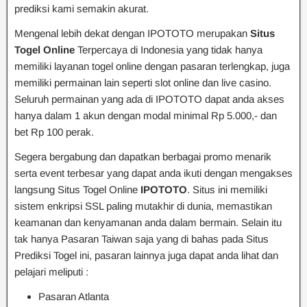
prediksi kami semakin akurat.
Mengenal lebih dekat dengan IPOTOTO merupakan
Situs
Togel Online
Terpercaya di Indonesia yang tidak hanya
memiliki layanan togel online dengan pasaran terlengkap, juga
memiliki permainan lain seperti slot online dan live casino.
Seluruh permainan yang ada di IPOTOTO dapat anda akses
hanya dalam 1 akun dengan modal minimal Rp 5.000,- dan
bet Rp 100 perak.
Segera bergabung dan dapatkan berbagai promo menarik
serta event terbesar yang dapat anda ikuti dengan mengakses
langsung Situs Togel Online
IPOTOTO
. Situs ini memiliki
sistem enkripsi SSL paling mutakhir di dunia, memastikan
keamanan dan kenyamanan anda dalam bermain. Selain itu
tak hanya Pasaran Taiwan saja yang di bahas pada Situs
Prediksi Togel ini, pasaran lainnya juga dapat anda lihat dan
pelajari meliputi :
Pasaran Atlanta