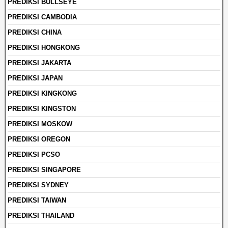
PREDIKSI BULLSEYE
PREDIKSI CAMBODIA
PREDIKSI CHINA
PREDIKSI HONGKONG
PREDIKSI JAKARTA
PREDIKSI JAPAN
PREDIKSI KINGKONG
PREDIKSI KINGSTON
PREDIKSI MOSKOW
PREDIKSI OREGON
PREDIKSI PCSO
PREDIKSI SINGAPORE
PREDIKSI SYDNEY
PREDIKSI TAIWAN
PREDIKSI THAILAND