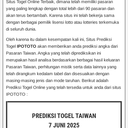
Situs Togel Online Terbaik, dimana telah memiliki pasaran
yang paling lengkap dengan total lebih dari 90 pasaran dan
akan terus bertambah. Karena situs ini telah bekerja sama
dengan berbagai pemilik lisensi lotto atau lotteries terkemuka
di seluruh dunia.
Oleh karena itu dalam kesempatan kali ini, Situs Prediksi
Togel
IPOTOTO
akan memberikan anda prediksi angka dari
Pasaran Taiwan. Angka yang telah diprediksikan ini
merupakan hasil analisa berdasarkan berbagai hasil keluaran
Pasaran Taiwan, perhitungan mistik serta data lainnya yang
telah dirangkum kedalam tabel dan disesuaikan dengan
masing-masing jenis dan mode taruhan. Berikut adalah
Prediksi Togel Online yang telah tersedia untuk anda dari situs
IPOTOTO :
PREDIKSI TOGEL TAIWAN
7 JUNI 2025