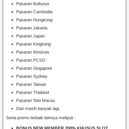
Pasaran Bullseye
Pasaran Cambodia
Pasaran Hongkong
Pasaran Jakarta
Pasaran Japan
Pasaran Kingkong
Pasaran Moskow
Pasaran PCSO
Pasaran Singapore
Pasaran Sydney
Pasaran Taiwan
Pasaran Thailand
Pasaran Toto Macau
Dan masih banyak lagi.
Serta promo terbaik lainnya meliputi :
BONUS NEW MEMBER 200% KHUSUS SLOT