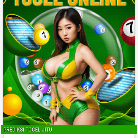
PREDIKSI TOGEL JITU