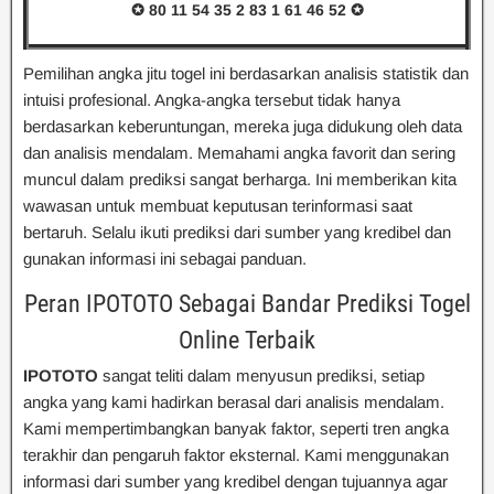
✪ 80 11 54 35 2 83 1 61 46 52
✪
Pemilihan angka jitu togel ini berdasarkan analisis statistik dan
intuisi profesional. Angka-angka tersebut tidak hanya
berdasarkan keberuntungan, mereka juga didukung oleh data
dan analisis mendalam. Memahami angka favorit dan sering
muncul dalam prediksi sangat berharga. Ini memberikan kita
wawasan untuk membuat keputusan terinformasi saat
bertaruh. Selalu ikuti prediksi dari sumber yang kredibel dan
gunakan informasi ini sebagai panduan.
Peran IPOTOTO Sebagai Bandar Prediksi Togel
Online Terbaik
IPOTOTO
sangat teliti dalam menyusun prediksi, setiap
angka yang kami hadirkan berasal dari analisis mendalam.
Kami mempertimbangkan banyak faktor, seperti tren angka
terakhir dan pengaruh faktor eksternal. Kami menggunakan
informasi dari sumber yang kredibel dengan tujuannya agar