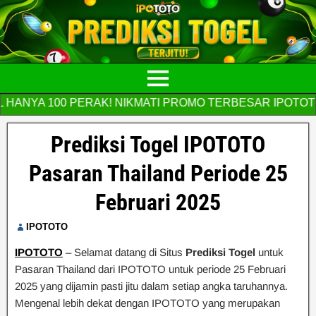
NYA 100 PERAK! NIKMATI PROMO TERBESAR IPOTOTO S
Prediksi Togel IPOTOTO
Pasaran Thailand Periode 25
Februari 2025
IPOTOTO
IPOTOTO
– Selamat datang di Situs
Prediksi Togel
untuk
Pasaran Thailand dari IPOTOTO untuk periode 25 Februari
2025 yang dijamin pasti jitu dalam setiap angka taruhannya.
Mengenal lebih dekat dengan IPOTOTO yang merupakan