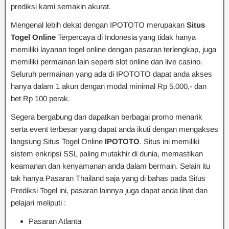
prediksi kami semakin akurat.
Mengenal lebih dekat dengan IPOTOTO merupakan
Situs
Togel Online
Terpercaya di Indonesia yang tidak hanya
memiliki layanan togel online dengan pasaran terlengkap, juga
memiliki permainan lain seperti slot online dan live casino.
Seluruh permainan yang ada di IPOTOTO dapat anda akses
hanya dalam 1 akun dengan modal minimal Rp 5.000,- dan
bet Rp 100 perak.
Segera bergabung dan dapatkan berbagai promo menarik
serta event terbesar yang dapat anda ikuti dengan mengakses
langsung Situs Togel Online
IPOTOTO
. Situs ini memiliki
sistem enkripsi SSL paling mutakhir di dunia, memastikan
keamanan dan kenyamanan anda dalam bermain. Selain itu
tak hanya Pasaran Thailand saja yang di bahas pada Situs
Prediksi Togel ini, pasaran lainnya juga dapat anda lihat dan
pelajari meliputi :
Pasaran Atlanta