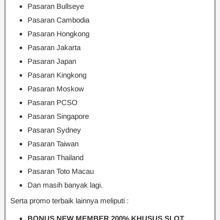
Pasaran Bullseye
Pasaran Cambodia
Pasaran Hongkong
Pasaran Jakarta
Pasaran Japan
Pasaran Kingkong
Pasaran Moskow
Pasaran PCSO
Pasaran Singapore
Pasaran Sydney
Pasaran Taiwan
Pasaran Thailand
Pasaran Toto Macau
Dan masih banyak lagi.
Serta promo terbaik lainnya meliputi :
BONUS NEW MEMBER 200% KHUSUS SLOT