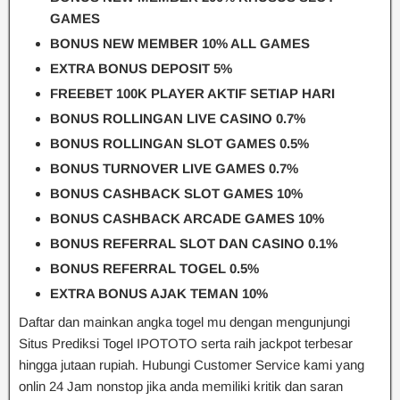
GAMES
BONUS NEW MEMBER 10% ALL GAMES
EXTRA BONUS DEPOSIT 5%
FREEBET 100K PLAYER AKTIF SETIAP HARI
BONUS ROLLINGAN LIVE CASINO 0.7%
BONUS ROLLINGAN SLOT GAMES 0.5%
BONUS TURNOVER LIVE GAMES 0.7%
BONUS CASHBACK SLOT GAMES 10%
BONUS CASHBACK ARCADE GAMES 10%
BONUS REFERRAL SLOT DAN CASINO 0.1%
BONUS REFERRAL TOGEL 0.5%
EXTRA BONUS AJAK TEMAN 10%
Daftar dan mainkan angka togel mu dengan mengunjungi
Situs Prediksi Togel IPOTOTO serta raih jackpot terbesar
hingga jutaan rupiah. Hubungi Customer Service kami yang
onlin 24 Jam nonstop jika anda memiliki kritik dan saran