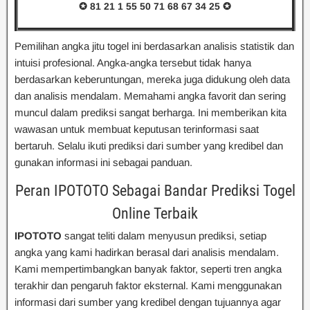
✪ 81 21 1 55 50 71 68 67 34 25
✪
Pemilihan angka jitu togel ini berdasarkan analisis statistik dan
intuisi profesional. Angka-angka tersebut tidak hanya
berdasarkan keberuntungan, mereka juga didukung oleh data
dan analisis mendalam. Memahami angka favorit dan sering
muncul dalam prediksi sangat berharga. Ini memberikan kita
wawasan untuk membuat keputusan terinformasi saat
bertaruh. Selalu ikuti prediksi dari sumber yang kredibel dan
gunakan informasi ini sebagai panduan.
Peran IPOTOTO Sebagai Bandar Prediksi Togel
Online Terbaik
IPOTOTO
sangat teliti dalam menyusun prediksi, setiap
angka yang kami hadirkan berasal dari analisis mendalam.
Kami mempertimbangkan banyak faktor, seperti tren angka
terakhir dan pengaruh faktor eksternal. Kami menggunakan
informasi dari sumber yang kredibel dengan tujuannya agar