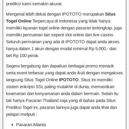
prediksi kami semakin akurat.
Mengenal lebih dekat dengan IPOTOTO merupakan
Situs
Togel Online
Terpercaya di Indonesia yang tidak hanya
memiliki layanan togel online dengan pasaran terlengkap, juga
memiliki permainan lain seperti slot online dan live casino.
Seluruh permainan yang ada di IPOTOTO dapat anda akses
hanya dalam 1 akun dengan modal minimal Rp 5.000,- dan
bet Rp 100 perak.
Segera bergabung dan dapatkan berbagai promo menarik
serta event terbesar yang dapat anda ikuti dengan mengakses
langsung Situs Togel Online
IPOTOTO
. Situs ini memiliki
sistem enkripsi SSL paling mutakhir di dunia, memastikan
keamanan dan kenyamanan anda dalam bermain. Selain itu
tak hanya Pasaran Thailand saja yang di bahas pada Situs
Prediksi Togel ini, pasaran lainnya juga dapat anda lihat dan
pelajari meliputi :
Pasaran Atlanta