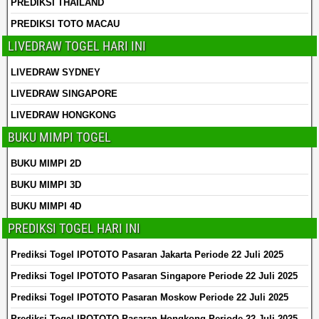
PREDIKSI THAILAND
PREDIKSI TOTO MACAU
LIVEDRAW TOGEL HARI INI
LIVEDRAW SYDNEY
LIVEDRAW SINGAPORE
LIVEDRAW HONGKONG
BUKU MIMPI TOGEL
BUKU MIMPI 2D
BUKU MIMPI 3D
BUKU MIMPI 4D
PREDIKSI TOGEL HARI INI
Prediksi Togel IPOTOTO Pasaran Jakarta Periode 22 Juli 2025
Prediksi Togel IPOTOTO Pasaran Singapore Periode 22 Juli 2025
Prediksi Togel IPOTOTO Pasaran Moskow Periode 22 Juli 2025
Prediksi Togel IPOTOTO Pasaran Hongkong Periode 22 Juli 2025