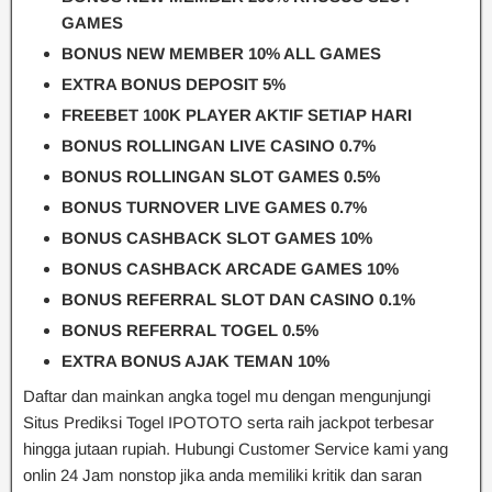
GAMES
BONUS NEW MEMBER 10% ALL GAMES
EXTRA BONUS DEPOSIT 5%
FREEBET 100K PLAYER AKTIF SETIAP HARI
BONUS ROLLINGAN LIVE CASINO 0.7%
BONUS ROLLINGAN SLOT GAMES 0.5%
BONUS TURNOVER LIVE GAMES 0.7%
BONUS CASHBACK SLOT GAMES 10%
BONUS CASHBACK ARCADE GAMES 10%
BONUS REFERRAL SLOT DAN CASINO 0.1%
BONUS REFERRAL TOGEL 0.5%
EXTRA BONUS AJAK TEMAN 10%
Daftar dan mainkan angka togel mu dengan mengunjungi
Situs Prediksi Togel IPOTOTO serta raih jackpot terbesar
hingga jutaan rupiah. Hubungi Customer Service kami yang
onlin 24 Jam nonstop jika anda memiliki kritik dan saran