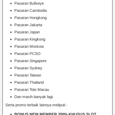
Pasaran Bullseye
Pasaran Cambodia
Pasaran Hongkong
Pasaran Jakarta
Pasaran Japan
Pasaran Kingkong
Pasaran Moskow
Pasaran PCSO
Pasaran Singapore
Pasaran Sydney
Pasaran Taiwan
Pasaran Thailand
Pasaran Toto Macau
Dan masih banyak lagi.
Serta promo terbaik lainnya meliputi :
BONUS NEW MEMBER 200% KHUSUS SLOT