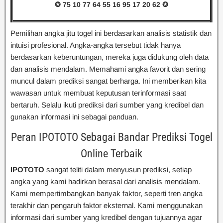
✪ 75 10 77 64 55 16 95 17 20 62
✪
Pemilihan angka jitu togel ini berdasarkan analisis statistik dan
intuisi profesional. Angka-angka tersebut tidak hanya
berdasarkan keberuntungan, mereka juga didukung oleh data
dan analisis mendalam. Memahami angka favorit dan sering
muncul dalam prediksi sangat berharga. Ini memberikan kita
wawasan untuk membuat keputusan terinformasi saat
bertaruh. Selalu ikuti prediksi dari sumber yang kredibel dan
gunakan informasi ini sebagai panduan.
Peran IPOTOTO Sebagai Bandar Prediksi Togel
Online Terbaik
IPOTOTO
sangat teliti dalam menyusun prediksi, setiap
angka yang kami hadirkan berasal dari analisis mendalam.
Kami mempertimbangkan banyak faktor, seperti tren angka
terakhir dan pengaruh faktor eksternal. Kami menggunakan
informasi dari sumber yang kredibel dengan tujuannya agar