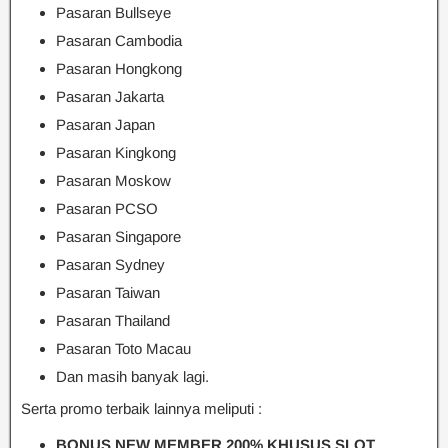
Pasaran Bullseye
Pasaran Cambodia
Pasaran Hongkong
Pasaran Jakarta
Pasaran Japan
Pasaran Kingkong
Pasaran Moskow
Pasaran PCSO
Pasaran Singapore
Pasaran Sydney
Pasaran Taiwan
Pasaran Thailand
Pasaran Toto Macau
Dan masih banyak lagi.
Serta promo terbaik lainnya meliputi :
BONUS NEW MEMBER 200% KHUSUS SLOT