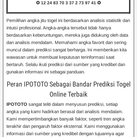
✪ 12 24 83 70 3 37 2 73 97 41
✪
Pemilihan angka jitu togel ini berdasarkan analisis statistik dan
intuisi profesional. Angka-angka tersebut tidak hanya
berdasarkan keberuntungan, mereka juga didukung oleh data
dan analisis mendalam. Memahami angka favorit dan sering
muncul dalam prediksi sangat berharga. Ini memberikan kita
wawasan untuk membuat keputusan terinformasi saat
bertaruh. Selalu ikuti prediksi dari sumber yang kredibel dan
gunakan informasi ini sebagai panduan.
Peran IPOTOTO Sebagai Bandar Prediksi Togel
Online Terbaik
IPOTOTO
sangat teliti dalam menyusun prediksi, setiap
angka yang kami hadirkan berasal dari analisis mendalam.
Kami mempertimbangkan banyak faktor, seperti tren angka
terakhir dan pengaruh faktor eksternal. Kami menggunakan
informasi dari sumber yang kredibel dengan tujuannya agar