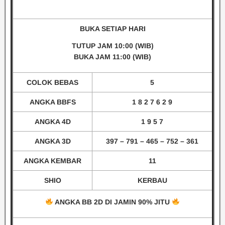
BUKA SETIAP HARI
TUTUP JAM 10
:00
(WIB)
BUKA JAM 11:00
(WIB)
COLOK BEBAS
5
ANGKA BBFS
1 8 2 7 6 2 9
ANGKA 4D
1 9 5 7
ANGKA 3D
397 – 791 – 465 – 752 – 361
ANGKA KEMBAR
11
SHIO
KERBAU
ANGKA BB 2D DI JAMIN 90% JITU