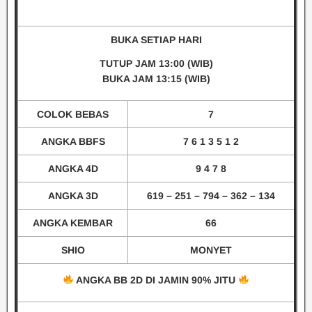
BUKA SETIAP HARI
TUTUP JAM 13
:00
(WIB)
BUKA JAM 13:15
(WIB)
COLOK BEBAS
7
ANGKA BBFS
7 6 1 3 5 1 2
ANGKA 4D
9 4 7 8
ANGKA 3D
619 – 251 – 794 – 362 – 134
ANGKA KEMBAR
66
SHIO
MONYET
ANGKA BB 2D DI JAMIN 90% JITU