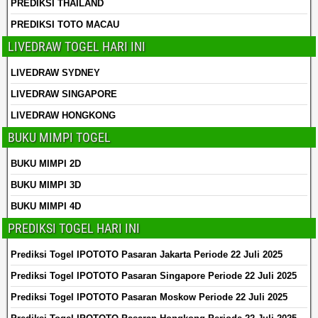
PREDIKSI THAILAND
PREDIKSI TOTO MACAU
LIVEDRAW TOGEL HARI INI
LIVEDRAW SYDNEY
LIVEDRAW SINGAPORE
LIVEDRAW HONGKONG
BUKU MIMPI TOGEL
BUKU MIMPI 2D
BUKU MIMPI 3D
BUKU MIMPI 4D
PREDIKSI TOGEL HARI INI
Prediksi Togel IPOTOTO Pasaran Jakarta Periode 22 Juli 2025
Prediksi Togel IPOTOTO Pasaran Singapore Periode 22 Juli 2025
Prediksi Togel IPOTOTO Pasaran Moskow Periode 22 Juli 2025