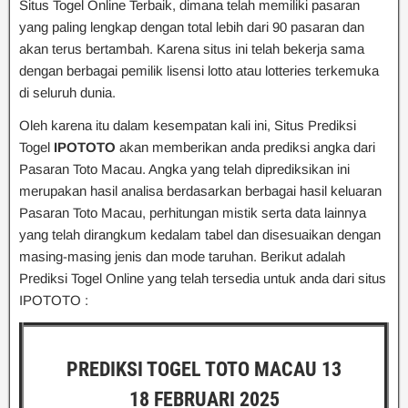
Situs Togel Online Terbaik, dimana telah memiliki pasaran
yang paling lengkap dengan total lebih dari 90 pasaran dan
akan terus bertambah. Karena situs ini telah bekerja sama
dengan berbagai pemilik lisensi lotto atau lotteries terkemuka
di seluruh dunia.
Oleh karena itu dalam kesempatan kali ini, Situs Prediksi
Togel
IPOTOTO
akan memberikan anda prediksi angka dari
Pasaran Toto Macau. Angka yang telah diprediksikan ini
merupakan hasil analisa berdasarkan berbagai hasil keluaran
Pasaran Toto Macau, perhitungan mistik serta data lainnya
yang telah dirangkum kedalam tabel dan disesuaikan dengan
masing-masing jenis dan mode taruhan. Berikut adalah
Prediksi Togel Online yang telah tersedia untuk anda dari situs
IPOTOTO :
PREDIKSI TOGEL TOTO MACAU 13
18 FEBRUARI 2025